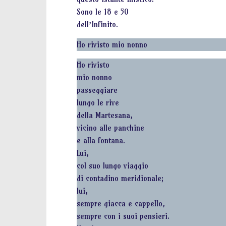
Sono le 18 e 50
dell’Infinito.
Ho rivisto mio nonno
Ho rivisto
mio nonno
passeggiare
lungo le rive
della Martesana,
vicino alle panchine
e alla fontana.
Lui,
col suo lungo viaggio
di contadino meridionale;
lui,
sempre giacca e cappello,
sempre con i suoi pensieri.